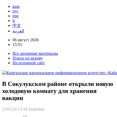
кыр
рус
eng
tr
中文
العربية
06 август 2026
15:55
Все архивные материалы
Поиск по архиву
На основной сайт
В Сокулукском районе открыли новую
холодовую комнату для хранения
вакцин
23/01/24 15:34
Здоровье