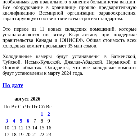
необходимая для правильного хранения большинства вакцин.
Все оборудование в хранилище прошло предварительную
квалификацию Всемирной организации здравоохранения,
гарантирующую соответствие всем строгим стандартам.
Это первое из 11 новых складских помещений, которые
устанавливаются по всему Кыргызстану при поддержке
правительства Канады и ЮНИСЕФ. Общая стоимость всех
холодовых комнат превышает 35 млн сомов.
Холодильные камеры будут устанавлены в Баткенской,
Чуйской, Иссык-Кульской, Джалал-Абадской, Нарынской и
Ошской областях. Ожидается, что все холодовые комнаты
будут установлены к марту 2024 года.
По дате
август 2026
Пн
Вт
Ср
Чт
Пт
Сб
Вс
1
2
3
4
5
6
7
8
9
10
11
12
13
14
15
16
17
18
19
20
21
22
23