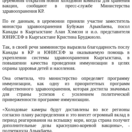
церемония открытия новой холодовой комнаты для хранения
вакцин, сообщают в пресс-службе Министерства
здравоохранения КР.
По ее данным, в церемонии приняли участие заместитель
министра здравоохранения Бубужан Арыкбаева, посол
Канады в Кыргызстане Алан Хэмсон и и.о. представителя
ЮНИСЕФ в Кыргызстане Кристина Бруджиоло.
Так, в своей речи замминистра выразила благодарность послу
Канады в КР и ЮНИСЕФ за оказываемую помощь в
укреплении системы здравоохранения Кыргызстана, в
повышении качества проведения иммунизации в целях
охраны здоровья детей и населения.
Она отметила, что министерство определяет программу
иммунизации, как одну из приоритетных программ
общественного здравоохранения, которая достигла значимых
для страны успехов с усилением политической
приверженности программе иммунизации.
«Холодовые камеры будут доставлены во все регионы
согласно плану распределения и это внесет огромный вклад в
период реагирования на вспышку кори, когда страна получит
дополнительные дозы краснушно-коревой вакцины», -
подчеркнула Арыкбаева.