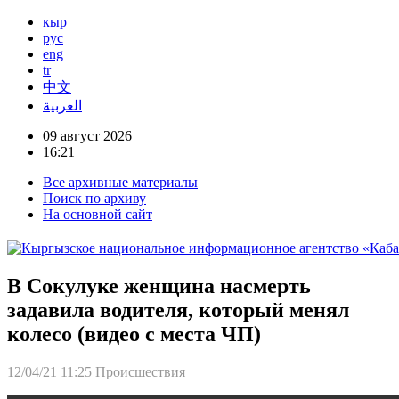
кыр
рус
eng
tr
中文
العربية
09 август 2026
16:21
Все архивные материалы
Поиск по архиву
На основной сайт
В Сокулуке женщина насмерть
задавила водителя, который менял
колесо (видео с места ЧП)
12/04/21 11:25
Происшествия