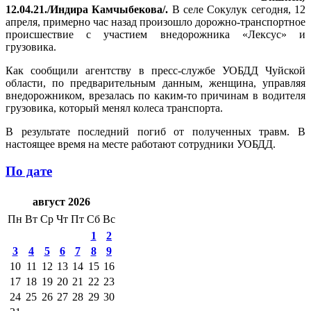
12.04.21./Индира Камчыбекова/.
В селе Сокулук сегодня, 12
апреля, примерно час назад произошло дорожно-транспортное
происшествие с участием внедорожника «Лексус» и
грузовика.
Как сообщили агентству в пресс-службе УОБДД Чуйской
области, по предварительным данным, женщина, управляя
внедорожником, врезалась по каким-то причинам в водителя
грузовика, который менял колеса транспорта.
В результате последний погиб от полученных травм. В
настоящее время на месте работают сотрудники УОБДД.
По дате
август 2026
Пн
Вт
Ср
Чт
Пт
Сб
Вс
1
2
3
4
5
6
7
8
9
10
11
12
13
14
15
16
17
18
19
20
21
22
23
24
25
26
27
28
29
30