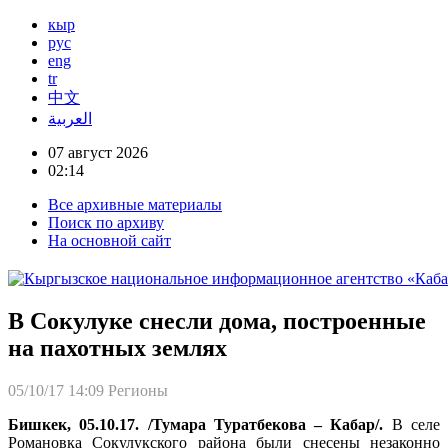
кыр
рус
eng
tr
中文
العربية
07 август 2026
02:14
Все архивные материалы
Поиск по архиву
На основной сайт
В Сокулуке снесли дома, построенные
на пахотных землях
05/10/17 14:09
Регионы
Бишкек, 05.10.17. /Тумара Туратбекова – Кабар/.
В селе
Романовка Сокулукского района были снесены незаконно