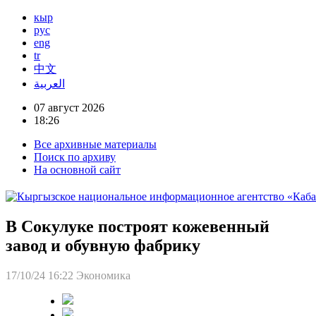
кыр
рус
eng
tr
中文
العربية
07 август 2026
18:26
Все архивные материалы
Поиск по архиву
На основной сайт
В Сокулуке построят кожевенный
завод и обувную фабрику
17/10/24 16:22
Экономика