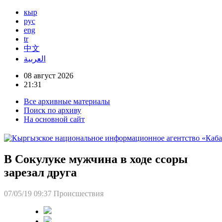
кыр
рус
eng
tr
中文
العربية
08 август 2026
21:31
Все архивные материалы
Поиск по архиву
На основной сайт
В Сокулуке мужчина в ходе ссоры
зарезал друга
07/05/19 09:37
Происшествия