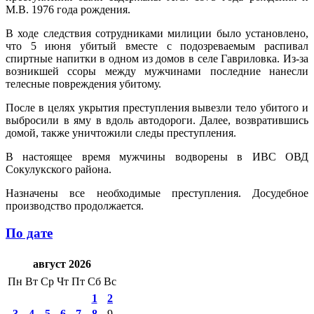
М.В. 1976 года рождения.
В ходе следствия сотрудниками милиции было установлено,
что 5 июня убитый вместе с подозреваемым распивал
спиртные напитки в одном из домов в селе Гавриловка. Из-за
возникшей ссоры между мужчинами последние нанесли
телесные повреждения убитому.
После в целях укрытия преступления вывезли тело убитого и
выбросили в яму в вдоль автодороги. Далее, возвратившись
домой, также уничтожили следы преступления.
В настоящее время мужчины водворены в ИВС ОВД
Сокулукского района.
Назначены все необходимые преступления. Досудебное
производство продолжается.
По дате
август 2026
Пн
Вт
Ср
Чт
Пт
Сб
Вс
1
2
3
4
5
6
7
8
9