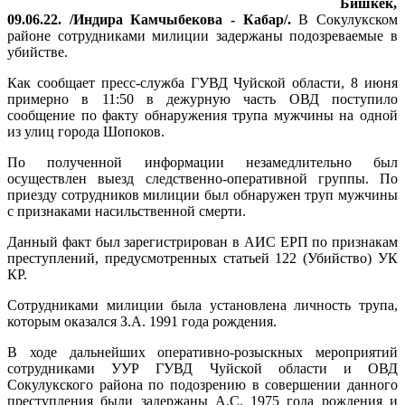
Бишкек,
09.06.22. /Индира Камчыбекова - Кабар/.
В Сокулукском
районе сотрудниками милиции задержаны подозреваемые в
убийстве.
Как сообщает пресс-служба ГУВД Чуйской области, 8 июня
примерно в 11:50 в дежурную часть ОВД поступило
сообщение по факту обнаружения трупа мужчины на одной
из улиц города Шопоков.
По полученной информации незамедлительно был
осуществлен выезд следственно-оперативной группы. По
приезду сотрудников милиции был обнаружен труп мужчины
с признаками насильственной смерти.
Данный факт был зарегистрирован в АИС ЕРП по признакам
преступлений, предусмотренных статьей 122 (Убийство) УК
КР.
Сотрудниками милиции была установлена личность трупа,
которым оказался З.А. 1991 года рождения.
В ходе дальнейших оперативно-розыскных мероприятий
сотрудниками УУР ГУВД Чуйской области и ОВД
Сокулукского района по подозрению в совершении данного
преступления были задержаны А.С. 1975 года рождения и