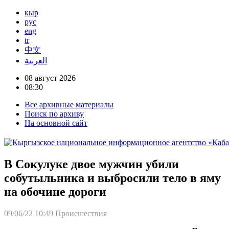
кыр
рус
eng
tr
中文
العربية
08 август 2026
08:30
Все архивные материалы
Поиск по архиву
На основной сайт
В Сокулуке двое мужчин убили
собутыльника и выбросили тело в яму
на обочине дороги
09/06/22 10:49
Происшествия