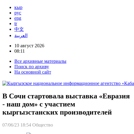
кыр
рус
eng
tr
中文
العربية
10 август 2026
08:11
Все архивные материалы
Поиск по архиву
На основной сайт
В Сочи стартовала выставка «Евразия
- наш дом» с участием
кыргызстанских производителей
07/06/23 18:54
Общество