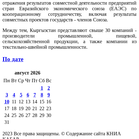
отражения результатов совместной деятельности предприятий
стран Евразийского экономического союза (ЕАЭС) по
кооперационному сотрудничеству, включая результаты
совместных проектов государств - членов Союза.
Между тем, Кыргызстан представляют свыше 30 компаний -
производители промышленной, пищевой,
сельскохозяйственной продукции, а также компании из
текстильно-швейной промышленности.
По дате
август 2026
Пн
Вт
Ср
Чт
Пт
Сб
Вс
1
2
3
4
5
6
7
8
9
10
11
12
13
14
15
16
17
18
19
20
21
22
23
24
25
26
27
28
29
30
31
2023 Все права защищены. © Содержание сайта КНИА