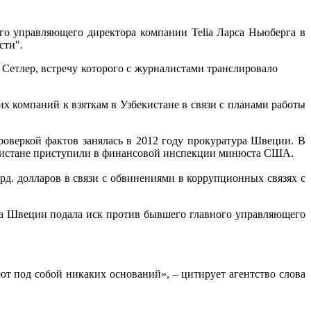
го управляющего директора компании Telia Ларса Ньюберга в
сти".
р Сетлер, встречу которого с журналистами транслировало
их компаний к взяткам в Узбекистане в связи с планами работы
роверкой фактов занялась в 2012 году прокуратура Швеции. В
бекистане приступили в финансовой инспекции минюста США.
д. долларов в связи с обвинениями в коррупционных связях с
тура Швеции подала иск против бывшего главного управляющего
ют под собой никаких оснований», – цитирует агентство слова