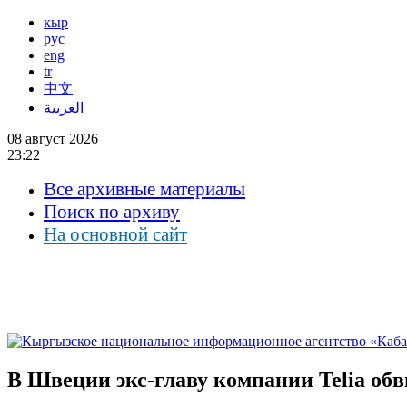
кыр
рус
eng
tr
中文
العربية
08 август 2026
23:22
Все архивные материалы
Поиск по архиву
На основной сайт
В Швеции экс-главу компании Telia обв