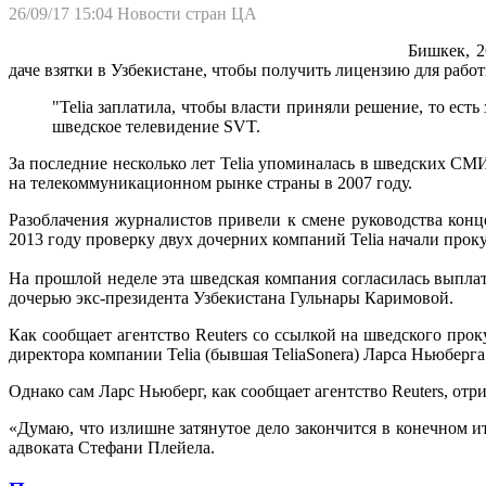
26/09/17 15:04
Новости стран ЦА
Бишкек, 2
даче взятки в Узбекистане, чтобы получить лицензию для рабо
"Telia заплатила, чтобы власти приняли решение, то ест
шведское телевидение SVT.
За последние несколько лет Telia упоминалась в шведских СМИ
на телекоммуникационном рынке страны в 2007 году.
Разоблачения журналистов привели к смене руководства конц
2013 году проверку двух дочерних компаний Telia начали про
На прошлой неделе эта шведская компания согласилась выпла
дочерью экс-президента Узбекистана Гульнары Каримовой.
Как сообщает агентство Reuters со ссылкой на шведского про
директора компании Telia (бывшая TeliaSonera) Ларса Ньюберг
Однако сам Ларс Ньюберг, как сообщает агентство Reuters, от
«Думаю, что излишне затянутое дело закончится в конечном и
адвоката Стефани Плейела.