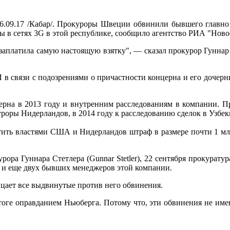
6.09.17 /Кабар/. Прокуроры Швеции обвинили бывшего главно
ты в сетях 3G в этой республике, сообщило агентство РИА "Ново
ь заплатила самую настоящую взятку", — сказал прокурор Гунна
 в связи с подозрениями о причастности концерна и его дочерн
ерна в 2013 году и внутренним расследованиям в компании. П
куроры Нидерландов, в 2014 году к расследованию сделок в Уз
тить властями США и Нидерландов штраф в размере почти 1 млр
курора Гуннара Стетлера (Gunnar Stetler), 22 сентября прокура
а и еще двух бывших менеджеров этой компании.
рицает все выдвинутые против него обвинения.
тоге оправданием Ньюберга. Потому что, эти обвинения не име