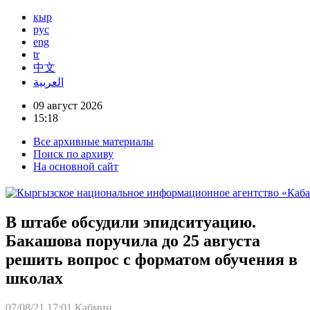
кыр
рус
eng
tr
中文
العربية
09 август 2026
15:18
Все архивные материалы
Поиск по архиву
На основной сайт
В штабе обсудили эпидситуацию.
Бакашова поручила до 25 августа
решить вопрос с форматом обучения в
школах
07/08/21 17:01
Кабмин