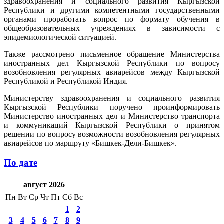
здравоохранения и социального развития Кыргызской
Республики и другими компетентными государственными
органами проработать вопрос по формату обучения в
общеобразовательных учреждениях в зависимости с
эпидемиологической ситуацией.
Также рассмотрено письменное обращение Министерства
иностранных дел Кыргызской Республики по вопросу
возобновления регулярных авиарейсов между Кыргызской
Республикой и Республикой Индия.
Министерству здравоохранения и социального развития
Кыргызской Республики поручено проинформировать
Министерство иностранных дел и Министерство транспорта
и коммуникаций Кыргызской Республики о принятом
решении по вопросу возможности возобновления регулярных
авиарейсов по маршруту «Бишкек-Дели-Бишкек».
По дате
август 2026
Пн
Вт
Ср
Чт
Пт
Сб
Вс
1
2
3
4
5
6
7
8
9