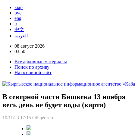
кыр
рус
eng
tr
中文
العربية
08 август 2026
03:50
Все архивные материалы
Поиск по архиву
На основной сайт
В северной части Бишкека 13 ноября
весь день не будет воды (карта)
10/11/23 17:15
Общество