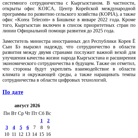
системного сотрудничества с Кыргызстаном. В частности,
открыты офис KOICA, Центр Корейской международной
программы по развитию сельского хозяйства (KOPIA), а также
офис «Korea Telecom» в Бишкеке в январе 2022 года. Кроме
того, Кыргызстан включен в список приоритетных стран по
линии Официальной помощи развития до 2025 года.
Заместитель министра иностранных дел Республики Корея Ё
Сын Бэ выразил надежду, что сотрудничество в области
развития между двумя странами послужит важной вехой для
улучшения качества жизни народа Кыргызстана и расширения
экономического сотрудничества в будущем. Также он отметил,
что стороны будут укреплять взаимодействие в области
климата и окружающей среды, а также наращивать темпы
сотрудничества в области цифровых технологий.
По дате
август 2026
Пн
Вт
Ср
Чт
Пт
Сб
Вс
1
2
3
4
5
6
7
8
9
10
11
12
13
14
15
16