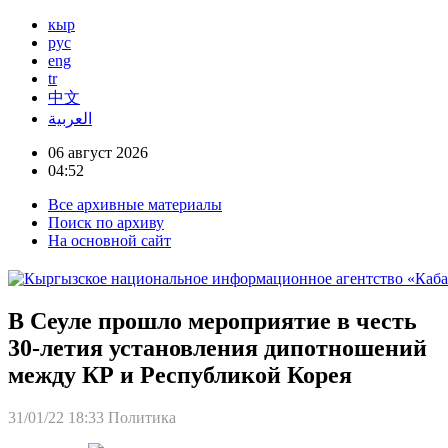
кыр
рус
eng
tr
中文
العربية
06 август 2026
04:52
Все архивные материалы
Поиск по архиву
На основной сайт
В Сеуле прошло мероприятие в честь
30-летия установления дипотношений
между КР и Республикой Корея
31/01/22 18:33
Политика