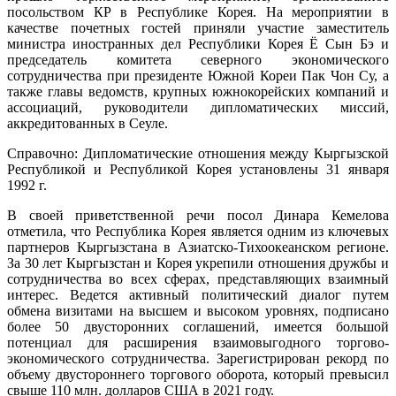
посольством КР в Республике Корея. На мероприятии в
качестве почетных гостей приняли участие заместитель
министра иностранных дел Республики Корея Ё Сын Бэ и
председатель комитета северного экономического
сотрудничества при президенте Южной Кореи Пак Чон Су, а
также главы ведомств, крупных южнокорейских компаний и
ассоциаций, руководители дипломатических миссий,
аккредитованных в Сеуле.
Справочно: Дипломатические отношения между Кыргызской
Республикой и Республикой Корея установлены 31 января
1992 г.
В своей приветственной речи посол Динара Кемелова
отметила, что Республика Корея является одним из ключевых
партнеров Кыргызстана в Азиатско-Тихоокеанском регионе.
За 30 лет Кыргызстан и Корея укрепили отношения дружбы и
сотрудничества во всех сферах, представляющих взаимный
интерес. Ведется активный политический диалог путем
обмена визитами на высшем и высоком уровнях, подписано
более 50 двусторонних соглашений, имеется большой
потенциал для расширения взаимовыгодного торгово-
экономического сотрудничества. Зарегистрирован рекорд по
объему двустороннего торгового оборота, который превысил
свыше 110 млн. долларов США в 2021 году.