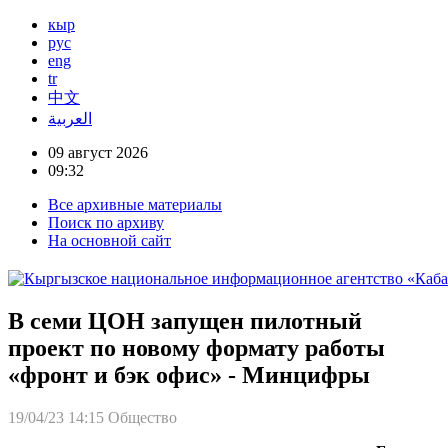
кыр
рус
eng
tr
中文
العربية
09 август 2026
09:32
Все архивные материалы
Поиск по архиву
На основной сайт
В семи ЦОН запущен пилотный
проект по новому формату работы
«фронт и бэк офис» - Минцифры
19/04/23 14:15
Общество