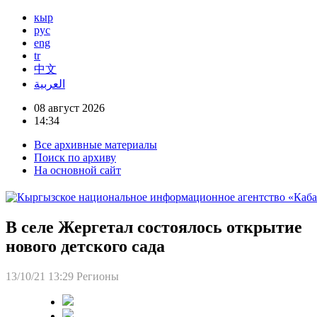
кыр
рус
eng
tr
中文
العربية
08 август 2026
14:34
Все архивные материалы
Поиск по архиву
На основной сайт
В селе Жергетал состоялось открытие
нового детского сада
13/10/21 13:29
Регионы