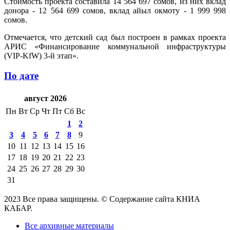
Стоимость проекта составила 14 564 697 сомов, из них вклад
донора - 12 564 699 сомов, вклад айыл окмоту - 1 999 998
сомов.
Отмечается, что детский сад был построен в рамках проекта
АРИС «Финансирование коммунальной инфраструктуры
(VIP-KfW) 3-й этап».
По дате
август 2026
Пн
Вт
Ср
Чт
Пт
Сб
Вс
1
2
3
4
5
6
7
8
9
10
11
12
13
14
15
16
17
18
19
20
21
22
23
24
25
26
27
28
29
30
31
2023 Все права защищены. © Содержание сайта КНИА
КАБАР.
Все архивные материалы