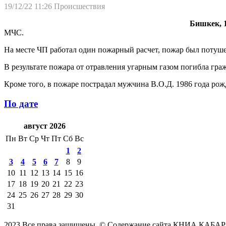
19/12/22 11:26
Происшествия
Бишкек, 1
МЧС.
На месте ЧП работал один пожарный расчет, пожар был потушен
В результате пожара от отравления угарным газом погибла граж
Кроме того, в пожаре пострадал мужчина В.О.Д. 1986 года рож
По дате
август 2026
Пн
Вт
Ср
Чт
Пт
Сб
Вс
1
2
3
4
5
6
7
8
9
10
11
12
13
14
15
16
17
18
19
20
21
22
23
24
25
26
27
28
29
30
31
2023 Все права защищены. © Содержание сайта КНИА КАБАР