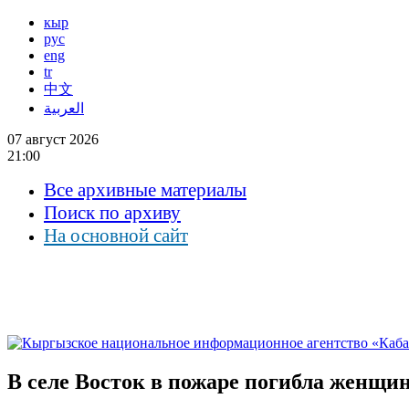
кыр
рус
eng
tr
中文
العربية
07 август 2026
21:00
Все архивные материалы
Поиск по архиву
На основной сайт
В селе Восток в пожаре погибла женщи