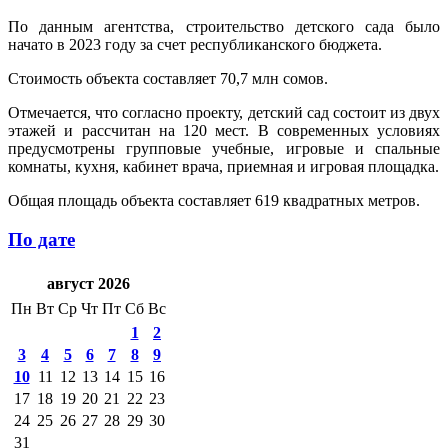
По данным агентства, строительство детского сада было
начато в 2023 году за счет республиканского бюджета.
Стоимость объекта составляет 70,7 млн сомов.
Отмечается, что согласно проекту, детский сад состоит из двух
этажей и рассчитан на 120 мест. В современных условиях
предусмотрены групповые учебные, игровые и спальные
комнаты, кухня, кабинет врача, приемная и игровая площадка.
Общая площадь объекта составляет 619 квадратных метров.
По дате
август 2026
Пн
Вт
Ср
Чт
Пт
Сб
Вс
1
2
3
4
5
6
7
8
9
10
11
12
13
14
15
16
17
18
19
20
21
22
23
24
25
26
27
28
29
30
31