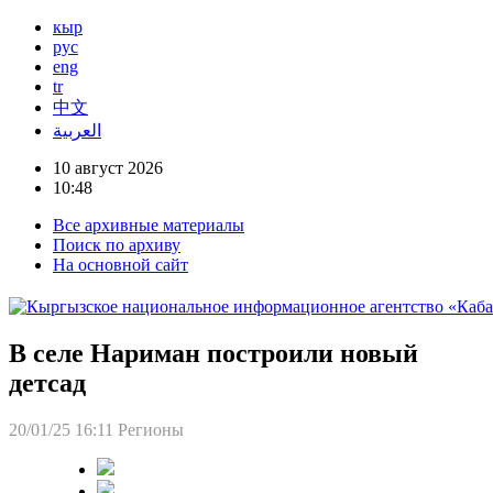
кыр
рус
eng
tr
中文
العربية
10 август 2026
10:48
Все архивные материалы
Поиск по архиву
На основной сайт
В селе Нариман построили новый
детсад
20/01/25 16:11
Регионы