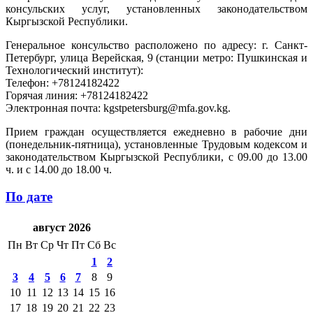
консульских услуг, установленных законодательством
Кыргызской Республики.
Генеральное консульство расположено по адресу: г. Санкт-
Петербург, улица Верейская, 9 (станции метро: Пушкинская и
Технологический институт):
Телефон: +78124182422
Горячая линия: +78124182422
Электронная почта: kgstpetersburg@mfa.gov.kg.
Прием граждан осуществляется ежедневно в рабочие дни
(понедельник-пятница), установленные Трудовым кодексом и
законодательством Кыргызской Республики, с 09.00 до 13.00
ч. и с 14.00 до 18.00 ч.
По дате
август 2026
Пн
Вт
Ср
Чт
Пт
Сб
Вс
1
2
3
4
5
6
7
8
9
10
11
12
13
14
15
16
17
18
19
20
21
22
23