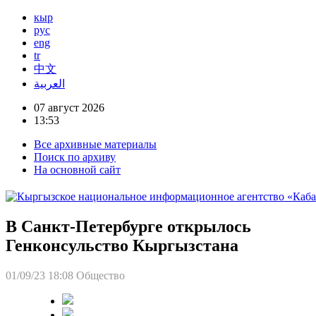
кыр
рус
eng
tr
中文
العربية
07 август 2026
13:53
Все архивные материалы
Поиск по архиву
На основной сайт
В Санкт-Петербурге открылось
Генконсульство Кыргызстана
01/09/23 18:08
Общество