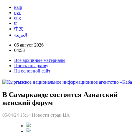
кыр
рус
eng
tr
中文
العربية
06 август 2026
04:58
Все архивные материалы
Поиск по архиву
На основной сайт
В Самарканде состоится Азиатский
женский форум
05/04/24 15:14
Новости стран ЦА