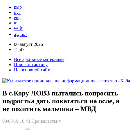
кыр
рус
eng
tr
中文
العربية
06 август 2026
15:47
Все архивные материалы
Поиск по архиву
На основной сайт
В с.Кору ЛОВЗ пытались попросить
подростка дать покататься на осле, а
не похитить мальчика – МВД
03/05/19 16:43
Происшествия