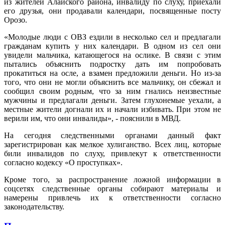
из жителей Алайского района, инвалиду по слуху, приехали
его друзья, они продавали календари, посвященные посту
Орозо.
«Молодые люди с ОВЗ ездили в несколько сел и предлагали
гражданам купить у них календари. В одном из сел они
увидели мальчика, катающегося на ослике. В связи с этим
пытались объяснить подростку дать им попробовать
прокатиться на осле, а взамен предложили деньги. Но из-за
того, что они не могли объяснить все мальчику, он сбежал и
сообщил своим родным, что за ним гнались неизвестные
мужчины и предлагали деньги. Затем глухонемые уехали, а
местные жители догнали их и начали избивать. При этом не
верили им, что они инвалиды», - пояснили в МВД.
На сегодня следственными органами данный факт
зарегистрирован как мелкое хулиганство. Всех лиц, которые
били инвалидов по слуху, привлекут к ответственности
согласно кодексу «О проступках».
Кроме того, за распространение ложной информации в
соцсетях следственные органы собирают материалы и
намерены привлечь их к ответственности согласно
законодательству.