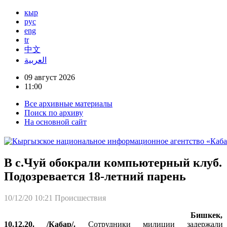
кыр
рус
eng
tr
中文
العربية
09 август 2026
11:00
Все архивные материалы
Поиск по архиву
На основной сайт
В с.Чуй обокрали компьютерный клуб.
Подозревается 18-летний парень
10/12/20 10:21
Происшествия
Бишкек,
10.12.20. /Кабар/.
Сотрудники милиции задержали