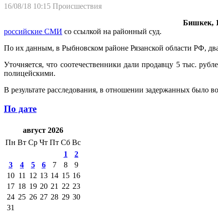
16/08/18 10:15
Происшествия
Бишкек, 1
российские СМИ
со ссылкой на районный суд.
По их данным, в Рыбновском районе Рязанской области РФ, дв
Уточняется, что соотечественники дали продавцу 5 тыс. рубл
полицейскими.
В результате расследования, в отношении задержанных было во
По дате
август 2026
Пн
Вт
Ср
Чт
Пт
Сб
Вс
1
2
3
4
5
6
7
8
9
10
11
12
13
14
15
16
17
18
19
20
21
22
23
24
25
26
27
28
29
30
31