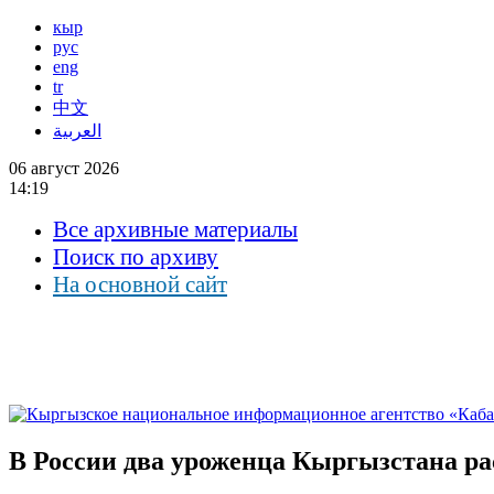
кыр
рус
eng
tr
中文
العربية
06 август 2026
14:19
Все архивные материалы
Поиск по архиву
На основной сайт
В России два уроженца Кыргызстана р