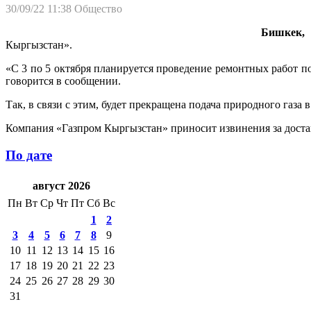
30/09/22 11:38
Общество
Бишкек, 3
Кыргызстан».
«С 3 по 5 октября планируется проведение ремонтных работ по
говорится в сообщении.
Так, в связи с этим, будет прекращена подача природного газа 
Компания «Газпром Кыргызстан» приносит извинения за доста
По дате
август 2026
Пн
Вт
Ср
Чт
Пт
Сб
Вс
1
2
3
4
5
6
7
8
9
10
11
12
13
14
15
16
17
18
19
20
21
22
23
24
25
26
27
28
29
30
31