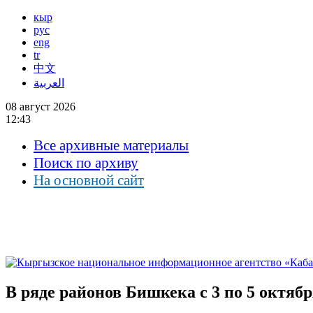
кыр
рус
eng
tr
中文
العربية
08 август 2026
12:43
Все архивные материалы
Поиск по архиву
На основной сайт
В ряде районов Бишкека с 3 по 5 октября