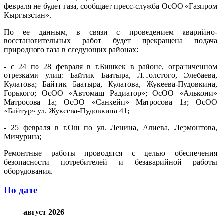
февраля не будет газа, сообщает пресс-служба ОсОО «Газпром
Кыргызстан».
По ее данным, в связи с проведением аварийно-
восстановительных работ будет прекращена подача
природного газа в следующих районах:
- с 24 по 28 февраля в г.Бишкек в районе, ограниченном
отрезками улиц: Байтик Баатыра, Л.Толстого, Элебаева,
Кулатова; Байтик Баатыра, Кулатова, Жукеева-Пудовкина,
Горького; ОсОО «Автомаш Радиатор»; ОсОО «Алькони»
Матросова 1а; ОсОО «Санкейп» Матросова 1в; ОсОО
«Байтур» ул. Жукеева-Пудовкина 41;
- 25 февраля в г.Ош по ул. Ленина, Алиева, Лермонтова,
Мичурина;
Ремонтные работы проводятся с целью обеспечения
безопасности потребителей и безаварийной работы
оборудования.
По дате
август 2026