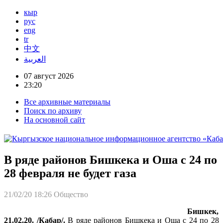
кыр
рус
eng
tr
中文
العربية
07 август 2026
23:20
Все архивные материалы
Поиск по архиву
На основной сайт
В ряде районов Бишкека и Оша с 24 по
28 февраля не будет газа
21/02/20 18:26
Общество
Бишкек,
21.02.20. /Кабар/.
В ряде районов Бишкека и Оша с 24 по 28