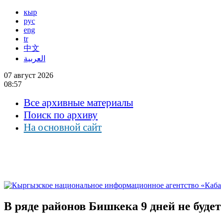
кыр
рус
eng
tr
中文
العربية
07 август 2026
08:57
Все архивные материалы
Поиск по архиву
На основной сайт
В ряде районов Бишкека 9 дней не будет