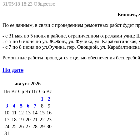
31/05/18 18:23
Общество
Бишкек, 3
По ее данным, в связи с проведением ремонтных работ будет 
- с 31 мая по 5 июня в районе, ограниченном отрезками улиц: 
- с 5 по 6 июня по ул. Ж.Жолу, ул. Фучика, ул. Карабалтинская,
- с 7 по 8 июня по ул.Фучика, пер. Овощной, ул. Карабалтинска
Ремонтные работы проводятся с целью обеспечения бесперебой
По дате
август 2026
Пн
Вт
Ср
Чт
Пт
Сб
Вс
1
2
3
4
5
6
7
8
9
10
11
12
13
14
15
16
17
18
19
20
21
22
23
24
25
26
27
28
29
30
31