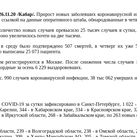
6.11.20 /Кабар/.
Прирост новых заболевших коронавирусной и
 ссылкой на данные оперативного штаба, обнародованные в четв
личество новых случаев превысило 25 тысяч случаев в сутки, 
 оно увеличилось почти на две тысячи.
 в среду было подтверждено 507 смертей, в четверг их уже
 выписаны 25 073 пациента.
м регистрируются в Москве. После снижения числа случаев за
ордные за осень 6 229 выздоровевших.
с. 990 случаев коронавирусной инфекции, 38 тыс 062 умерших и
COVID-19 за сутки зафиксировано в Санкт-Петербурге, 1 022 - в
Карелии, 344 - в Хабаровском крае, 334 - в Красноярском крае, 32
- в Иркутской области, 268 - в Забайкальском крае, по 263 новых
бласти, 239 - в Волгоградской области, 238 - в Омской области,
 Якутии, 209 - в Ханты-Мансийском АО, 205 - в Томской области,