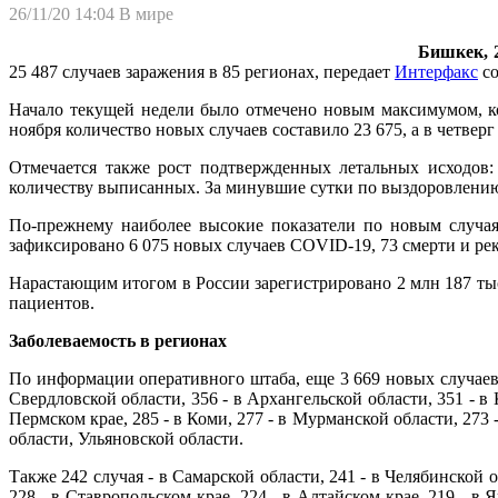
26/11/20 14:04
В мире
Бишкек, 2
25 487 случаев заражения в 85 регионах, передает
Интерфакс
со
Начало текущей недели было отмечено новым максимумом, ко
ноября количество новых случаев составило 23 675, а в четверг
Отмечается также рост подтвержденных летальных исходов:
количеству выписанных. За минувшие сутки по выздоровлению
По-прежнему наиболее высокие показатели по новым случая
зафиксировано 6 075 новых случаев COVID-19, 73 смерти и рек
Нарастающим итогом в России зарегистрировано 2 млн 187 ты
пациентов.
Заболеваемость в регионах
По информации оперативного штаба, еще 3 669 новых случаев 
Свердловской области, 356 - в Архангельской области, 351 - в 
Пермском крае, 285 - в Коми, 277 - в Мурманской области, 273 
области, Ульяновской области.
Также 242 случая - в Самарской области, 241 - в Челябинской о
228 - в Ставропольском крае, 224 - в Алтайском крае, 219 - в