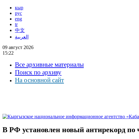
кыр
рус
eng
tr
中文
العربية
09 август 2026
15:22
Все архивные материалы
Поиск по архиву
На основной сайт
В РФ установлен новый антирекорд по 