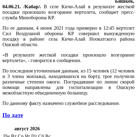
Бишкек,
04.06.21. /Кабар/.
В селе Кичи-Алай в результате жесткой
посадки произошло возгорание вертолета, сообщает пресс-
служба Минобороны КР.
По ее данным, 4 июня 2021 года примерно в 12:45 вертолет
Сил Воздушной обороны КР совершил вынужденную
посадку в районе села Кичи-Алай Ноокатского района
Ошской области.
«В результате жесткой посадки произошло возгорание
вертолета», - говорится в сообщении.
По последним уточненным данным, из 15 человек (12 человек
и 3 члена экипажа), находившихся на борту, трое получили
различные степени ожоги. Пострадавшие по линии скорой
помощи направлены для госпитализации в Ошскую
межобластную объединенную больницу.
По данному факту назначено служебное расследование.
По дате
август 2026
Пн
Вт
Ср
Чт
Пт
Сб
Вс