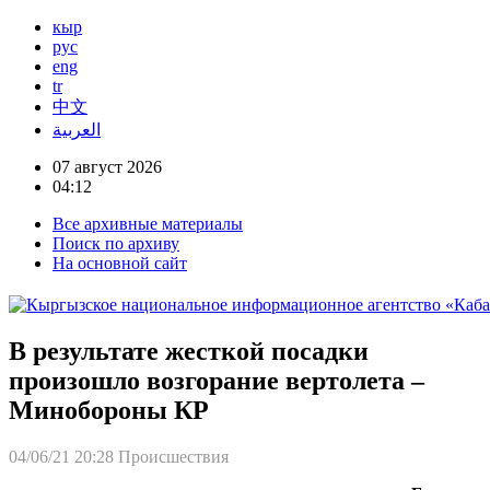
кыр
рус
eng
tr
中文
العربية
07 август 2026
04:12
Все архивные материалы
Поиск по архиву
На основной сайт
В результате жесткой посадки
произошло возгорание вертолета –
Минобороны КР
04/06/21 20:28
Происшествия