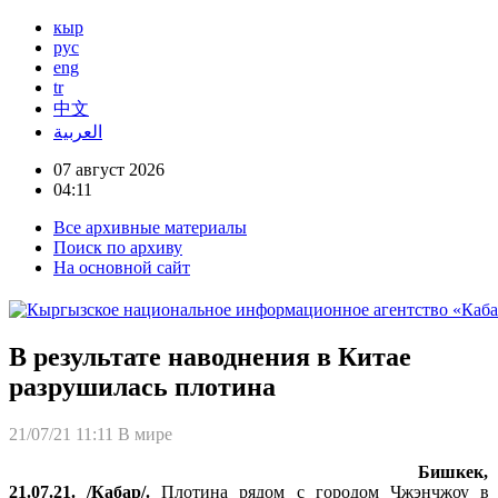
кыр
рус
eng
tr
中文
العربية
07 август 2026
04:11
Все архивные материалы
Поиск по архиву
На основной сайт
В результате наводнения в Китае
разрушилась плотина
21/07/21 11:11
В мире
Бишкек,
21.07.21. /Кабар/.
Плотина рядом с городом Чжэнчжоу в