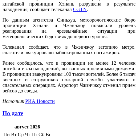
китайской провинции Хэнань разрушена в результате
наводнения, сообщает телеканал
CGTN
.
По данным агентства Синьхуа, метеорологические бюро
провинции Хэнань и Чжэнчжоу повысили уровень
реагирования на чрезвычайные ситуации при
метеорологических бедствиях до первого уровня.
Телеканал сообщает, что в Чжэнчжоу затопило метро,
спасатели эвакуировали заблокированных пассажиров.
Ранее сообщалось, что в провинции не менее 12 человек
погибли из-за наводнений, вызванных проливными дождями.
В провинции эвакуированы 100 тысяч жителей. Более 6 тысяч
военных и сотрудников пожарной службы участвуют в
спасательных операциях. Аэропорт Чжэнчжоу отменил прием
рейсов до среды.
Источник
РИА Новости
По дате
август 2026
Пн
Вт
Ср
Чт
Пт
Сб
Вс