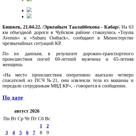
Бишкек, 21.04.22. /Эркеайым Таалайбекова - Кабар/.
На 63
км объездной дороги в Чуйском районе стакнулись «Toyota
Avensis» и «Subaru Outback», сообщают в Министерстве
чрезвычайных ситуаций КР.
По их данным, в результате дорожно-транспортного
происшествия погиб 69-летний мужчина и 65-летняя
женщина.
«На место происшествия оперативно выехали четверо
спасателей из ПСЧ №21, они извлекли тела из машины и
передали сотрудникам МВД КР», - говорится в сообщении.
По дате
август 2026
Пн
Вт
Ср
Чт
Пт
Сб
Вс
1
2
3
4
5
6
7
8
9