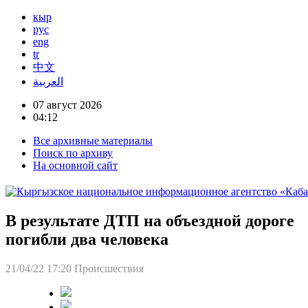
кыр
рус
eng
tr
中文
العربية
07 август 2026
04:12
Все архивные материалы
Поиск по архиву
На основной сайт
В результате ДТП на объездной дороге
погибли два человека
21/04/22 17:20
Происшествия