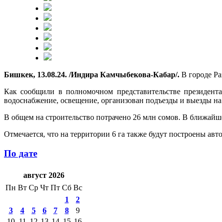
Бишкек, 13.08.24. /Индира Камчыбекова-Кабар/.
В городе Р
Как сообщили в полномочном представительстве президента
водоснабжение, освещение, организован подъезды и выезды на
В общем на строительство потрачено 26 млн сомов. В ближайше
Отмечается, что на территории 6 га также будут построены авт
По дате
август 2026
Пн
Вт
Ср
Чт
Пт
Сб
Вс
1
2
3
4
5
6
7
8
9
10
11
12
13
14
15
16