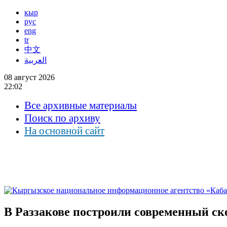
кыр
рус
eng
tr
中文
العربية
08 август 2026
22:02
Все архивные материалы
Поиск по архиву
На основной сайт
В Раззакове построили современный с