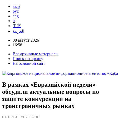
кыр
рус
eng
tr
中文
العربية
08 август 2026
16:58
Все архивные материалы
Поиск по архиву
На основной сайт
В рамках «Евразийской недели»
обсудили актуальные вопросы по
защите конкуренции на
трансграничных рынках
01/10/19 12:02
ЕАЭС