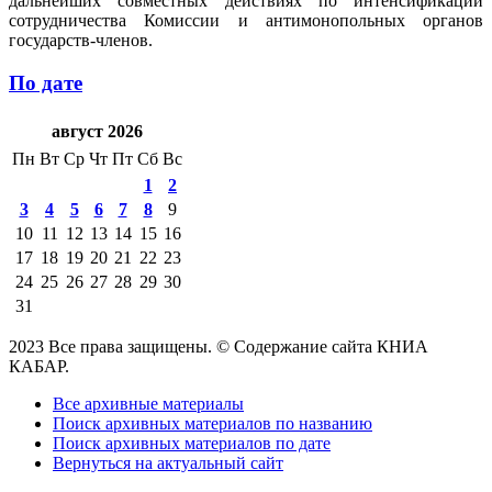
дальнейших совместных действиях по интенсификации
сотрудничества Комиссии и антимонопольных органов
государств-членов.
По дате
август 2026
Пн
Вт
Ср
Чт
Пт
Сб
Вс
1
2
3
4
5
6
7
8
9
10
11
12
13
14
15
16
17
18
19
20
21
22
23
24
25
26
27
28
29
30
31
2023 Все права защищены. © Содержание сайта КНИА
КАБАР.
Все архивные материалы
Поиск архивных материалов по названию
Поиск архивных материалов по дате
Вернуться на актуальный сайт