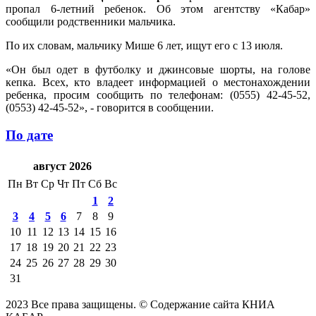
пропал 6-летний ребенок. Об этом агентству «Кабар»
сообщили родственники мальчика.
По их словам, мальчику Мише 6 лет, ищут его с 13 июля.
«Он был одет в футболку и джинсовые шорты, на голове
кепка. Всех, кто владеет информацией о местонахождении
ребенка, просим сообщить по телефонам: (0555) 42-45-52,
(0553) 42-45-52», - говорится в сообщении.
По дате
август 2026
Пн
Вт
Ср
Чт
Пт
Сб
Вс
1
2
3
4
5
6
7
8
9
10
11
12
13
14
15
16
17
18
19
20
21
22
23
24
25
26
27
28
29
30
31
2023 Все права защищены. © Содержание сайта КНИА