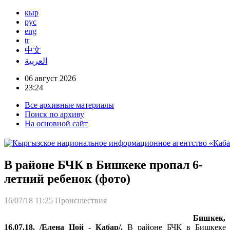
кыр
рус
eng
tr
中文
العربية
06 август 2026
23:24
Все архивные материалы
Поиск по архиву
На основной сайт
В районе БЧК в Бишкеке пропал 6-
летний ребенок (фото)
16/07/18 11:25
Происшествия
Бишкек,
16.07.18. /Елена Цой - Кабар/.
В районе БЧК в Бишкеке