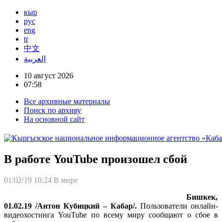
кыр
рус
eng
tr
中文
العربية
10 август 2026
07:58
Все архивные материалы
Поиск по архиву
На основной сайт
В работе YouTube произошел сбой
01/02/19 10:24
В мире
Бишкек,
01.02.19 /Антон Кубицкий – Кабар/.
Пользователи онлайн-
видеохостинга YouTube по всему миру сообщают о сбое в