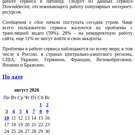
работе сервиса в пятницу, следует из данных сервиса
Downdetector, отслеживающего работу популярных интернет-
ресурсов.
Сообщения о сбое начали поступать сегодня утром. Чаще
всего пользователи сервиса жалуются на проблемы с
трансляцией видео (59%), 28% - на некорректную работу
сайта, еще 11% не могут войти в свои аккаунты.
Проблемы в работе сервиса наблюдаются по всему миру, в том
числе в России, в странах центрально-азиатского региона,
США, Украине, Германии, Франции, Великобритании,
Японии и Бразилии.
По дате
август 2026
Пн
Вт
Ср
Чт
Пт
Сб
Вс
1
2
3
4
5
6
7
8
9
10
11
12
13
14
15
16
17
18
19
20
21
22
23
24
25
26
27
28
29
30