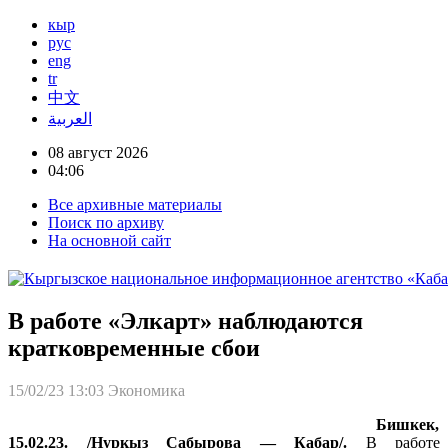
кыр
рус
eng
tr
中文
العربية
08 август 2026
04:06
Все архивные материалы
Поиск по архиву
На основной сайт
В работе «Элкарт» наблюдаются
кратковременные сбои
15/02/23 13:03
Экономика
Бишкек,
15.02.23. /Нуркыз Сабырова — Кабар/.
В работе