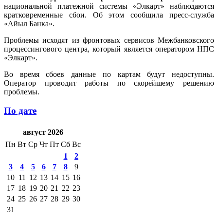
национальной платежной системы «Элкарт» наблюдаются
кратковременные сбои. Об этом сообщила пресс-служба
«Айыл Банка».
Проблемы исходят из фронтовых сервисов Межбанковского
процессингового центра, который является оператором НПС
«Элкарт».
Во время сбоев данные по картам будут недоступны.
Оператор проводит работы по скорейшему решению
проблемы.
По дате
август 2026
Пн
Вт
Ср
Чт
Пт
Сб
Вс
1
2
3
4
5
6
7
8
9
10
11
12
13
14
15
16
17
18
19
20
21
22
23
24
25
26
27
28
29
30
31