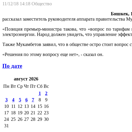
11/12/18 14:18
Общество
Бишкек, 1
рассказал заместитель руководителя аппарата правительства М
«Позиция премьер-министра такова, что «вопрос по тарифам 
электроэнергии. Народ должен увидеть, что управление эффекти
Также Мукамбетов заявил, что в обществе остро стоит вопрос 
«Решения по этому вопросу еще нет», - сказал он.
По дате
август 2026
Пн
Вт
Ср
Чт
Пт
Сб
Вс
1
2
3
4
5
6
7
8
9
10
11
12
13
14
15
16
17
18
19
20
21
22
23
24
25
26
27
28
29
30
31