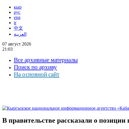
кыр
рус
eng
tr
中文
العربية
07 август 2026
21:03
Все архивные материалы
Поиск по архиву
На основной сайт
В правительстве рассказали о позиции