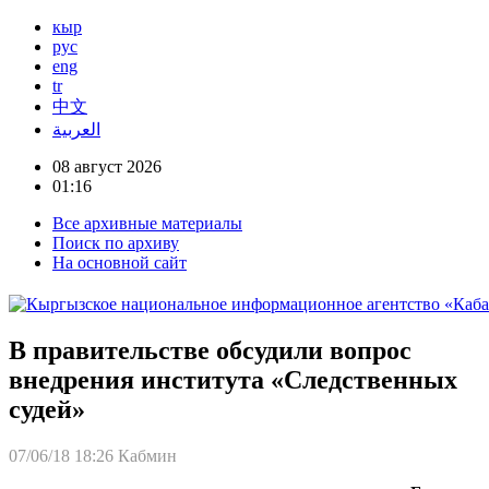
кыр
рус
eng
tr
中文
العربية
08 август 2026
01:16
Все архивные материалы
Поиск по архиву
На основной сайт
В правительстве обсудили вопрос
внедрения института «Следственных
судей»
07/06/18 18:26
Кабмин