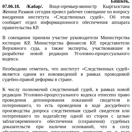
Бишкек,
07.06.18. /Кабар/.
Вице-премьер-министр Кыргызстана
Жениш Разаков сегодня провел рабочее совещание по вопросу
внедрения института «Следственных судей». Об этом
сообщает отдел информационного обеспечения аппарата
правительства КР.
В совещании приняли участие руководители Министерства
юстиции КР, Министерства финансов КР, представители
Верховного суда, а также эксперты, участвовавшие в
разработке новой редакции Уголовно-процессуального
кодекса.
Необходимо отметить, что институт «Следственных судей»
является одним из нововведений в рамках проводимой
судебно-правой реформы в стране.
К числу полномочий следственный судей, в рамках новой
редакции Уголовно-процессуального кодекса отнесено право
проведения депонирования показаний свидетеля и
потерпевшего, то есть проведения в ходе досудебного
производства допроса следственным судьей свидетеля или
потерпевшего по ходатайству одной из сторон с целью
заблаговременного обеспечения (сохранения) судебных
доказательств при наличии оснований, что в силу
объективных причин впоследствии допросить их в ходе