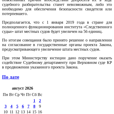
судебного разбирательства станет невозможным, либо это
необходимо для обеспечения безопасности свидетеля или
потерпевшего.
Предполагается, что с 1 января 2019 года в стране для
полноценного функционирования института «Следственного
судьи» штат местных судов будет увеличен на 56 единиц.
По итогам совещания было принято решение о направлении
на согласование в государственные органы проекта Закона,
предусматривающего увеличение штата местных судов.
При этом Министерству юстиции дано поручение оказать
содействие Судебному департаменту при Верховном суде КР
в продвижении указанного проекта Закона.
По дате
август 2026
Пн
Вт
Ср
Чт
Пт
Сб
Вс
1
2
3
4
5
6
7
8
9
10
11
12
13
14
15
16