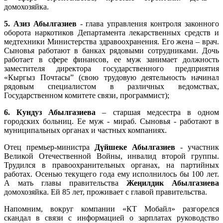
домохозяйка.
5. Азиз Абылгазиев
- глава управления контроля законного
оборота наркотиков Департамента лекарственных средств и
медтехники Министерства здравоохранения. Его жена – врач.
Сыновья работают в банках рядовыми сотрудниками. Дочь
работает в сфере финансов, ее муж занимает должность
заместителя директора государственного предприятия
«Кыргыз Почтасы” (свою трудовую деятельность начинал
рядовым специалистом в различных ведомствах,
Государственном комитете связи, программист);
6. Кундуз Абылгазиева
– старшая медсестра в одном
городских больниц. Ее муж - мираб. Сыновья - работают в
муниципальных органах и частных компаниях.
Отец премьер-министра
Дүйшеке Абылгазиев
- участник
Великой Отечественной Войны, инвалид второй группы.
Трудился в правоохранительных органах, на партийных
работах. Осенью текущего года ему исполнилось бы 100 лет.
А мать главы правительства
Жеңилдик Абылгазиева
домохозяйка. Ей 85 лет, проживает с главой правительства.
Напомним, вокруг компании «КТ Мобайл» разгорелся
скандал в связи с информацией о зарплатах руководство