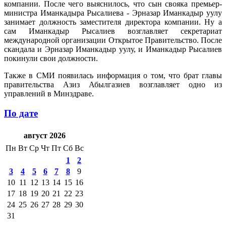
компании. После чего выяснилось, что сын свояка премьер-
министра Иманкадыра Рысалиева - Эрназар Иманкадыр уулу
занимает должность заместителя директора компании. Ну а
сам Иманкадыр Рысалиев возглавляет секретариат
международной организации Открытое Правительство. После
скандала и Эрназар Иманкадыр уулу, и Иманкадыр Рысалиев
покинули свои должности.
Также в СМИ появилась информация о том, что брат главы
правительства Азиз Абылгазиев возглавляет одно из
управлений в Минздраве.
По дате
август 2026
Пн
Вт
Ср
Чт
Пт
Сб
Вс
1
2
3
4
5
6
7
8
9
10
11
12
13
14
15
16
17
18
19
20
21
22
23
24
25
26
27
28
29
30
31