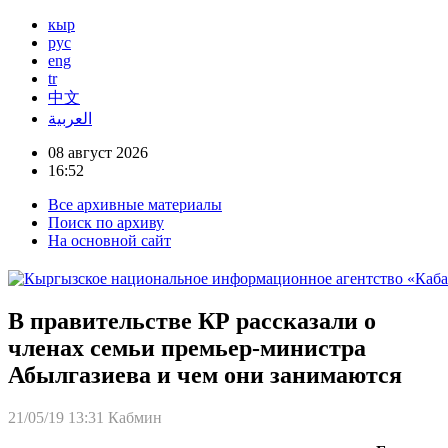
кыр
рус
eng
tr
中文
العربية
08 август 2026
16:52
Все архивные материалы
Поиск по архиву
На основной сайт
В правительстве КР рассказали о
членах семьи премьер-министра
Абылгазиева и чем они занимаются
21/05/19 13:31
Кабмин