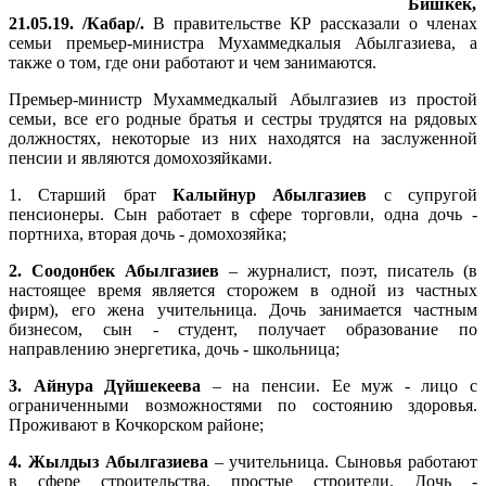
Бишкек,
21.05.19. /Кабар/.
В правительстве КР рассказали о членах
семьи премьер-министра Мухаммедкалыя Абылгазиева, а
также о том, где они работают и чем занимаются.
Премьер-министр Мухаммедкалый Абылгазиев из простой
семьи, все его родные братья и сестры трудятся на рядовых
должностях, некоторые из них находятся на заслуженной
пенсии и являются домохозяйками.
1. Старший брат
Калыйнур Абылгазиев
с супругой
пенсионеры. Сын работает в сфере торговли, одна дочь -
портниха, вторая дочь - домохозяйка;
2. Соодонбек Абылгазиев
– журналист, поэт, писатель (в
настоящее время является сторожем в одной из частных
фирм), его жена учительница. Дочь занимается частным
бизнесом, сын - студент, получает образование по
направлению энергетика, дочь - школьница;
3. Айнура Дүйшекеева
– на пенсии. Ее муж - лицо с
ограниченными возможностями по состоянию здоровья.
Проживают в Кочкорском районе;
4. Жылдыз Абылгазиева
– учительница. Сыновья работают
в сфере строительства, простые строители. Дочь -