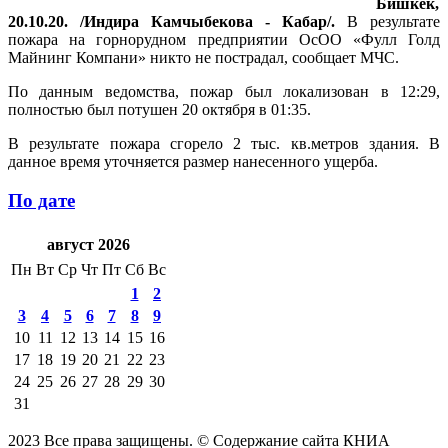
Бишкек,
20.10.20. /Индира Камчыбекова - Кабар/.
В результате
пожара на горнорудном предприятии ОсОО «Фулл Голд
Майнинг Компани» никто не пострадал, сообщает МЧС.
По данным ведомства, пожар был локализован в 12:29,
полностью был потушен 20 октября в 01:35.
В результате пожара сгорело 2 тыс. кв.метров здания. В
данное время уточняется размер нанесенного ущерба.
По дате
август 2026
Пн
Вт
Ср
Чт
Пт
Сб
Вс
1
2
3
4
5
6
7
8
9
10
11
12
13
14
15
16
17
18
19
20
21
22
23
24
25
26
27
28
29
30
31
2023 Все права защищены. © Содержание сайта КНИА