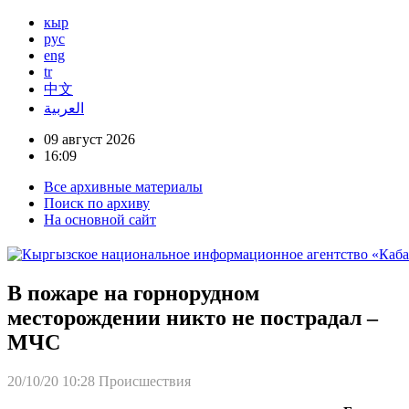
кыр
рус
eng
tr
中文
العربية
09 август 2026
16:09
Все архивные материалы
Поиск по архиву
На основной сайт
В пожаре на горнорудном
месторождении никто не пострадал –
МЧС
20/10/20 10:28
Происшествия