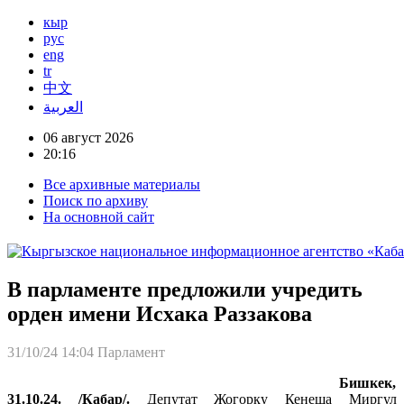
кыр
рус
eng
tr
中文
العربية
06 август 2026
20:16
Все архивные материалы
Поиск по архиву
На основной сайт
В парламенте предложили учредить
орден имени Исхака Раззакова
31/10/24 14:04
Парламент
Бишкек,
31.10.24. /Кабар/.
Депутат Жогорку Кенеша Миргул