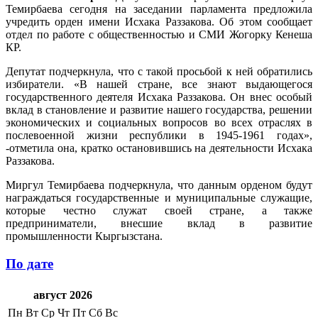
Темирбаева сегодня на заседании парламента предложила
учредить орден имени Исхака Раззакова. Об этом сообщает
отдел по работе с общественностью и СМИ Жогорку Кенеша
КР.
Депутат подчеркнула, что с такой просьбой к ней обратились
избиратели. «В нашей стране, все знают выдающегося
государственного деятеля Исхака Раззакова. Он внес особый
вклад в становление и развитие нашего государства, решении
экономических и социальных вопросов во всех отраслях в
послевоенной жизни республики в 1945-1961 годах»,
-отметила она, кратко остановившись на деятельности Исхака
Раззакова.
Миргул Темирбаева подчеркнула, что данным орденом будут
награждаться государственные и муниципальные служащие,
которые честно служат своей стране, а также
предприниматели, внесшие вклад в развитие
промышленности Кыргызстана.
По дате
август 2026
Пн
Вт
Ср
Чт
Пт
Сб
Вс