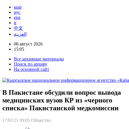
кыр
рус
eng
tr
中文
العربية
08 август 2026
15:05
Все архивные материалы
Поиск по архиву
На основной сайт
В Пакистане обсудили вопрос вывода
медицинских вузов КР из «черного
списка» Пакистанской медкомиссии
17/02/21 09:05
Общество