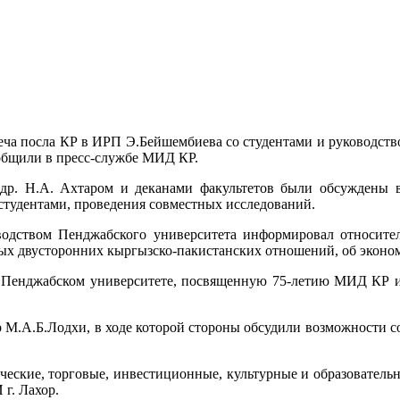
треча посла КР в ИРП Э.Бейшембиева со студентами и руководс
ообщили в пресс-службе МИД КР.
 др. Н.А. Ахтаром и деканами факультетов были обсуждены 
студентами, проведения совместных исследований.
одством Пенджабского университета информировал относител
ных двусторонних кыргызско-пакистанских отношений, об эконо
 Пенджабском университете, посвященную 75-летию МИД КР и 3
хор М.А.Б.Лодхи, в ходе которой стороны обсудили возможности
ческие, торговые, инвестиционные, культурные и образовател
г. Лахор.