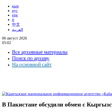
кыр
рус
eng
tr
中文
العربية
06 август 2026
05:02
Все архивные материалы
Поиск по архиву
На основной сайт
В Пакистане обсудили обмен с Кыргызс