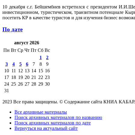
10 декабря с.г. Бейшембиев встретился с президентом И.И.
инвестиционном, туристическом, транзитном потенциале Кыр
посетить КР в качестве туристов и для изучения бизнес возмож
По дате
август 2026
Пн
Вт
Ср
Чт
Пт
Сб
Вс
1
2
3
4
5
6
7
8
9
10
11
12
13
14
15
16
17
18
19
20
21
22
23
24
25
26
27
28
29
30
31
2023 Все права защищены. © Содержание сайта КНИА КАБАР
Все архивные материалы
Поиск архивных материалов по названию
Поиск архивных материалов по дате
Вернуться на актуальный сайт