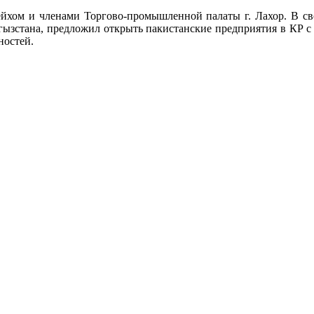
Шейхом и членами Торгово-промышленной палаты г. Лахор. В с
гызстана, предложил открыть пакистанские предприятия в КР с
ностей.
.