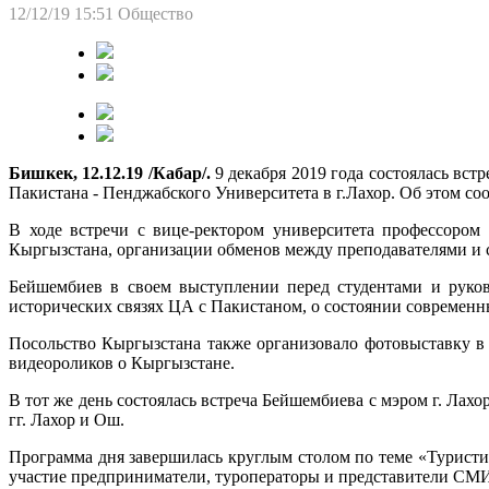
12/12/19 15:51
Общество
Бишкек, 1
2.12.19 /Кабар/.
9 декабря 2019 года состоялась вс
Пакистана - Пенджабского Университета в г.Лахор. Об этом с
В ходе встречи с вице-ректором университета профессором
Кыргызстана, организации обменов между преподавателями и 
Бейшембиев в своем выступлении перед студентами и руков
исторических связях ЦА с Пакистаном, о состоянии современ
Посольство Кыргызстана также организовало фотовыставку в
видеороликов о Кыргызстане.
В тот же день состоялась встреча Бейшембиева с мэром г. Ла
гг. Лахор и Ош.
Программа дня завершилась круглым столом по теме «Туристи
участие предприниматели, туроператоры и представители СМИ 