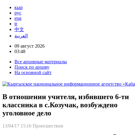
кыр
рус
eng
tr
中文
العربية
09 август 2026
03:48
Все архивные материалы
Поиск по архиву
На основной сайт
В отношении учителя, избившего 6-ти
классника в с.Козучак, возбуждено
уголовное дело
13/04/17 15:16
Происшествия