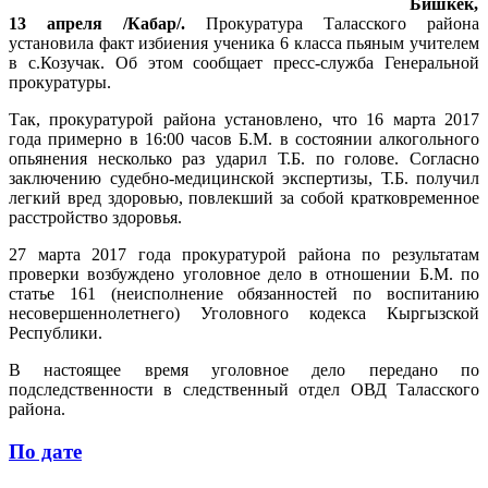
Бишкек,
13 апреля /Кабар/.
Прокуратура Таласского района
установила факт избиения ученика 6 класса пьяным учителем
в с.Козучак. Об этом сообщает пресс-служба Генеральной
прокуратуры.
Так, прокуратурой района установлено, что 16 марта 2017
года примерно в 16:00 часов Б.М. в состоянии алкогольного
опьянения несколько раз ударил Т.Б. по голове. Согласно
заключению судебно-медицинской экспертизы, Т.Б. получил
легкий вред здоровью, повлекший за собой кратковременное
расстройство здоровья.
27 марта 2017 года прокуратурой района по результатам
проверки возбуждено уголовное дело в отношении Б.М. по
статье 161 (неисполнение обязанностей по воспитанию
несовершеннолетнего) Уголовного кодекса Кыргызской
Республики.
В настоящее время уголовное дело передано по
подследственности в следственный отдел ОВД Таласского
района.
По дате