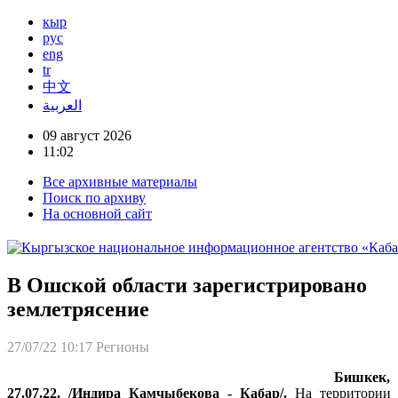
кыр
рус
eng
tr
中文
العربية
09 август 2026
11:02
Все архивные материалы
Поиск по архиву
На основной сайт
В Ошской области зарегистрировано
землетрясение
27/07/22 10:17
Регионы
Бишкек,
27.07.22. /Индира Камчыбекова - Кабар/.
На территории