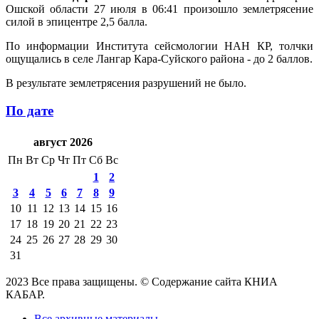
Ошской области 27 июля в 06:41 произошло землетрясение
силой в эпицентре 2,5 балла.
По информации Института сейсмологии НАН КР, толчки
ощущались в селе Лангар Кара-Суйского района - до 2 баллов.
В результате землетрясения разрушений не было.
По дате
август 2026
Пн
Вт
Ср
Чт
Пт
Сб
Вс
1
2
3
4
5
6
7
8
9
10
11
12
13
14
15
16
17
18
19
20
21
22
23
24
25
26
27
28
29
30
31
2023 Все права защищены. © Содержание сайта КНИА
КАБАР.
Все архивные материалы