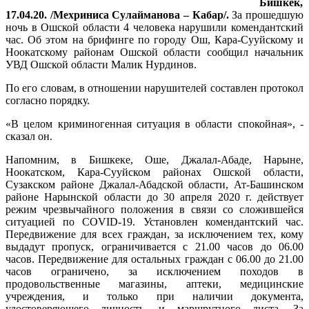
Бишкек,
17.04.20. /Мехриниса Сулайманова – Кабар/.
За прошедшую
ночь в Ошской области 4 человека нарушили комендантский
час. Об этом на брифинге по городу Ош, Кара-Сууйскому и
Ноокатскому районам Ошской области сообщил начальник
УВД Ошской области Малик Нурдинов.
По его словам, в отношении нарушителей составлен протокол
согласно порядку.
«В целом криминогенная ситуация в области спокойная», -
сказал он.
Напомним, в Бишкеке, Оше, Джалал-Абаде, Нарыне,
Ноокатском, Кара-Сууйском районах Ошской области,
Сузакском районе Джалал-Абадской области, Ат-Башинском
районе Нарынской области до 30 апреля 2020 г. действует
режим чрезвычайного положения в связи со сложившейся
ситуацией по COVID-19. Установлен комендантский час.
Передвижение для всех граждан, за исключением тех, кому
выдадут пропуск, ограничивается с 21.00 часов до 06.00
часов. Передвижение для остальных граждан с 06.00 до 21.00
часов ограничено, за исключением походов в
продовольственные магазины, аптеки, медицинские
учреждения, и только при наличии документа,
удостоверяющего личность, и маршрутного листа. За