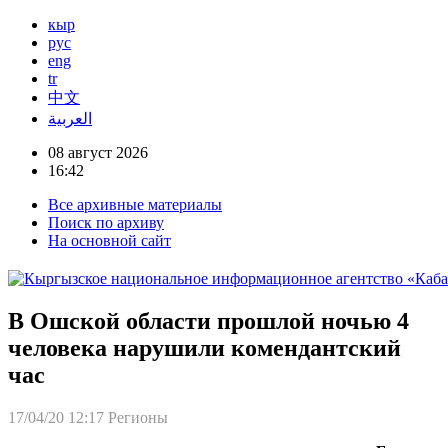
кыр
рус
eng
tr
中文
العربية
08 август 2026
16:42
Все архивные материалы
Поиск по архиву
На основной сайт
В Ошской области прошлой ночью 4
человека нарушили комендантский
час
17/04/20 12:17
Регионы