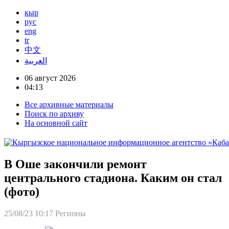
кыр
рус
eng
tr
中文
العربية
06 август 2026
04:13
Все архивные материалы
Поиск по архиву
На основной сайт
В Оше закончили ремонт
центрального стадиона. Каким он стал
(фото)
25/08/23 10:17
Регионы