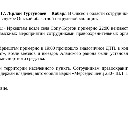
.17. /Ерлан Тургунбаев – Кабар/.
В Ошской области сотрудники
сс-службе Ошской областной патрульной милиции.
ш - Иркештам возле села Сопу-Коргон примерно 22:00 неизвест
розыскных мероприятий сотрудниками правоохранительных орг
Иркештам примерно в 19:00 произошло аналогичное ДТП, в ходе
ат», возле въездов и выездов Алайского района были установ
анспортного средства.
и территории населенного пункта. Сотрудникам правоохрани
адержан владелец автомобиля марки «Мерседес-Бенц 230» Ш.Т. 
вие.