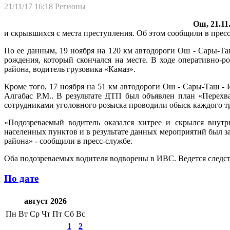
21/11/17 16:18
Регионы
Ош, 21.11
и скрывшихся с места преступления. Об этом сообщили в пре
По ее данным, 19 ноября на 120 км автодороги Ош - Сары-Та
рождения, который скончался на месте. В ходе оперативно-
района, водитель грузовика «Камаз».
Кроме того, 17 ноября на 51 км автодороги Ош - Сары-Таш - 
Алгабас Р.М.. В результате ДТП был объявлен план «Перехв
сотрудниками уголовного розыска проводили обыск каждого тр
«Подозреваемый водитель оказался хитрее и скрылся внутр
населенных пунктов и в результате данных мероприятий был з
района» - сообщили в пресс-службе.
Оба подозреваемых водителя водворены в ИВС. Ведется следст
По дате
август 2026
Пн
Вт
Ср
Чт
Пт
Сб
Вс
1
2