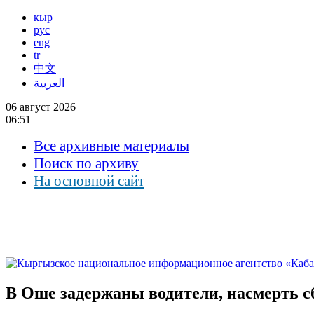
кыр
рус
eng
tr
中文
العربية
06 август 2026
06:51
Все архивные материалы
Поиск по архиву
На основной сайт
В Оше задержаны водители, насмерть 