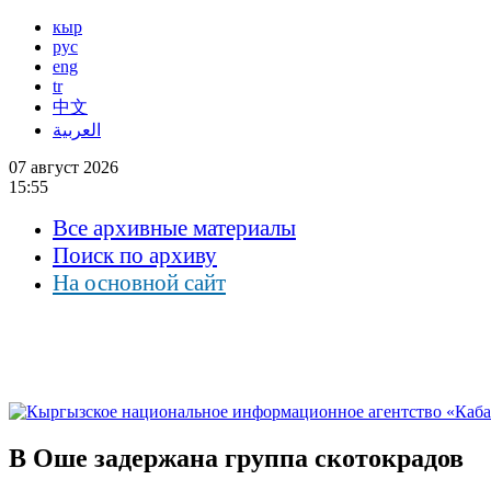
кыр
рус
eng
tr
中文
العربية
07 август 2026
15:55
Все архивные материалы
Поиск по архиву
На основной сайт
В Оше задержана группа скотокрадов