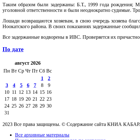
Таким образом были задержаны: Б.Т., 1999 года рождения; М
уголовной ответственности и были неоднократно судимые. Тро
Лошади возвращаются хозяевам, в свою очередь хозяева бла
Ноокатского района. В своих показаниях задержанные сообщил
Все задержанные водворены в ИВС. Проверяется их причастнос
По дате
август 2026
Пн
Вт
Ср
Чт
Пт
Сб
Вс
1
2
3
4
5
6
7
8
9
10
11
12
13
14
15
16
17
18
19
20
21
22
23
24
25
26
27
28
29
30
31
2023 Все права защищены. © Содержание сайта КНИА КАБАР
Все архивные материалы