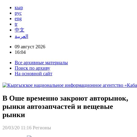
кыр
рус
eng
tr
中文
العربية
09 август 2026
16:04
Все архивные материалы
Поиск по архиву
На основной сайт
В Оше временно закроют авторынок,
рынки автозапчастей и вещевые
рынки
20/03/20 11:16
Регионы