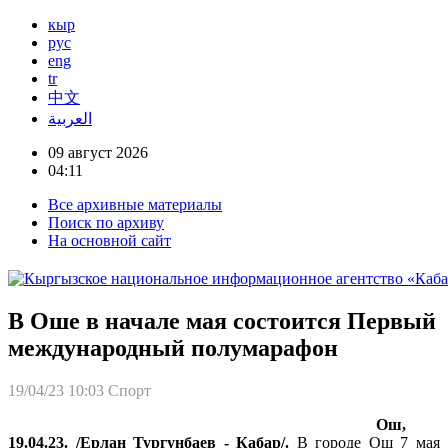
кыр
рус
eng
tr
中文
العربية
09 август 2026
04:11
Все архивные материалы
Поиск по архиву
На основной сайт
В Оше в начале мая состоится Первый
международный полумарафон
19/04/23 10:03
Спорт
Ош,
19.04.23. /Ерлан Тургунбаев - Кабар/.
В городе Ош 7 мая