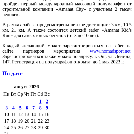
пройдет первый международный массовый полумарафон от
строительной компании «Amanat City» с участием 2 тысяч
человек.
В рамках забега предусмотрены четыре дистанции: 3 км, 10.5
км, 21 км. А также состоится детский забег «Amanat Kid’s
Run» для самых юных бегунов (от 3 до 10 лет).
Каждый желающий может зарегистрироваться на забег на
сайте партнеров мероприятия
www.nomadsport.net
.
Зарегистрироваться также можно по адресу: г. Ош, ул. Ленина,
147. Регистрация на полумарафон открыта: до 1 мая 2023 г.
По дате
август 2026
Пн
Вт
Ср
Чт
Пт
Сб
Вс
1
2
3
4
5
6
7
8
9
10
11
12
13
14
15
16
17
18
19
20
21
22
23
24
25
26
27
28
29
30