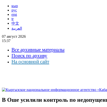
кыр
рус
eng
tr
中文
العربية
07 август 2026
15:37
Все архивные материалы
Поиск по архиву
На основной сайт
В Оше усилили контроль по недопущени