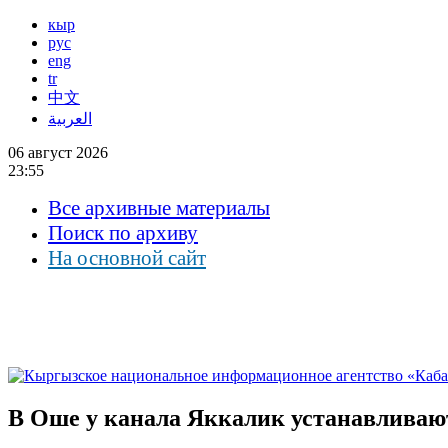
кыр
рус
eng
tr
中文
العربية
06 август 2026
23:55
Все архивные материалы
Поиск по архиву
На основной сайт
В Оше у канала Яккалик устанавливаю