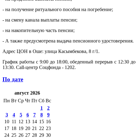
- на получение ритуального пособия на погребение;
- на смену канала выплаты пенсии;
- на накопительную часть пенсии;
- А также предусмотрена выдача пенсионного удостоверения.
Адрес ЦОН в Оше: улица Касымбекова, 8 г/1.
График работы с 9:00 до 18:00, обеденный перерыв с 12:30 до
13:30. Call-центр Соцфонда - 1202.
По дате
август 2026
Пн
Вт
Ср
Чт
Пт
Сб
Вс
1
2
3
4
5
6
7
8
9
10
11
12
13
14
15
16
17
18
19
20
21
22
23
24
25
26
27
28
29
30