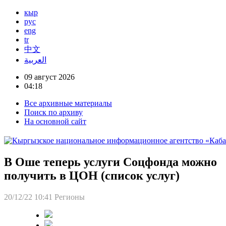
кыр
рус
eng
tr
中文
العربية
09 август 2026
04:18
Все архивные материалы
Поиск по архиву
На основной сайт
В Оше теперь услуги Соцфонда можно
получить в ЦОН (список услуг)
20/12/22 10:41
Регионы